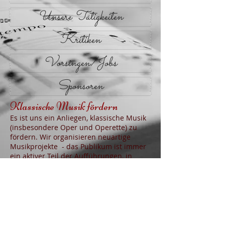
Unsere Tätigkeiten
Kritiken
Vorsingen/Jobs
Sponsoren
Klassische Musik fördern
Es ist uns ein Anliegen, klassische Musik
(insbesondere Oper und Operette) zu
fördern. Wir organisieren neuartige
Musikprojekte - das Publikum ist immer
ein aktiver Teil der Aufführungen, in
denen es mitsingen und immer wieder
auch mittanzen kann. Des Weiteren
möchten wir mit unseren Konzerten für
alle einen leichten Zugang zum Erleben
von klassischer Musik mit hoher
sängerischer und musikalischer Qualität
schaffen.