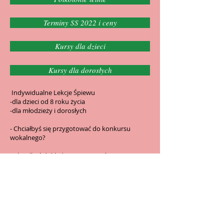
Terminy SS 2022 i ceny
Kursy dla dzieci
Kursy dla dorosłych
Indywidualne Lekcje Śpiewu
-dla dzieci od 8 roku życia
-dla młodzieży i dorosłych
- Chciałbyś się przygotować do konkursu
wokalnego?
- Chciałbyś dokładnie opracować swoją
piosenkę solo z pedagogiem?
- Zbliża sie uroczystość rodzinna i chciałbyś na
niej coś zaśpiewać?
- Chciałbyś zająć sie śpiewaniem bardziej
profesjonalnie i szukasz dynamicznego