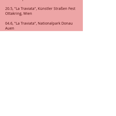
20.5, "La Traviata", Künstler Straßen Fest
Ottakring, Wien
04.6, "La Traviata", Nationalpark Donau
Auen
13.6, "La Traviata", Festsaal d. 3 MBA,
Wien
28.6, "La Traviata", Franz-Fürstl-
Freizeitzentrum, Wiener Neudorf
......................................................................
....................….
09.9, "Passion Artists on Tour"
Operettengala, Posen, Polen
10.9, "Operette im Hof", Hoefefest Groß
Enzersdorf
-12.00 Teil 1
-16.00 "Teil 2