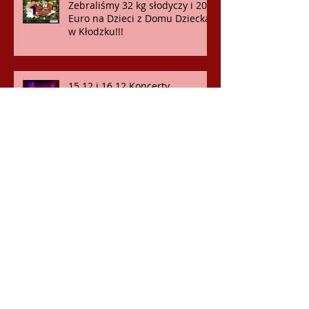
Zebraliśmy 32 kg słodyczy i 200
Euro na Dzieci z Domu Dziecka
w Kłodzku!!!
15.12 i 16.12 Koncerty
Semestralne Szkoły Śpiewu
11.12.018 Koncert dla
pacjentów SMZ OST
9.12 Konzert na
Christkindlmarkt