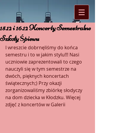
15.12 i 16.12 Koncerty Semestralne
Szkoły Śpiewu
I wreszcie dobrnęliśmy do końca 
semestru i to w jakim stylu!!! Nasi 
uczniowie zaprezentowali to czego 
nauczyli się w tym semestrze na 
dwóch, pięknych koncertach 
świątecznych;) Przy okazji 
zorganizowaliśmy zbiórkę słodyczy 
na dom dziecka w Kłodzku. Więcej 
zdjęć z koncertów w Galerii